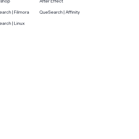
oshop
After Effect
arch | Filmora
QueSearch | Affinity
arch | Linux