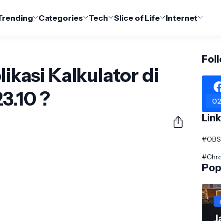
Trending
Categories
Tech
Slice of Life
Internet
Fol
ikasi Kalkulator di
3.10 ?
02
Lin
#OBS 
#Chr
Pop
J