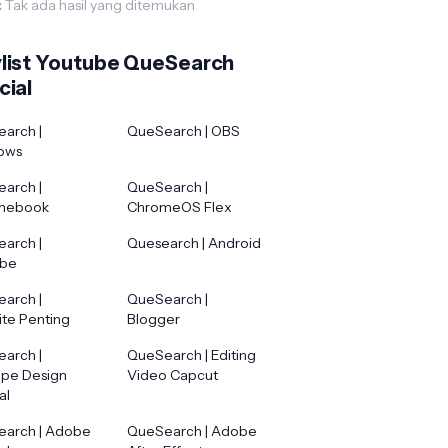
:
Tak ada hasil yang ditemukan
ylist Youtube QueSearch
cial
arch |
QueSearch | OBS
ows
arch |
QueSearch |
mebook
ChromeOS Flex
arch |
Quesearch | Android
ube
arch |
QueSearch |
te Penting
Blogger
arch |
QueSearch | Editing
ape Design
Video Capcut
al
arch | Adobe
QueSearch | Adobe