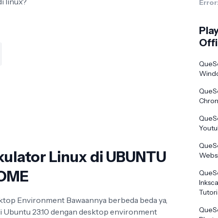
di linux?
Error
Pla
Offi
QueSe
Wind
QueSe
Chro
QueSe
Yout
QueSe
kulator Linux di UBUNTU
Websi
NOME
QueSe
Inksc
Tutori
sktop Environment Bawaannya berbeda beda ya,
QueSe
 di Ubuntu 23.10 dengan desktop environment