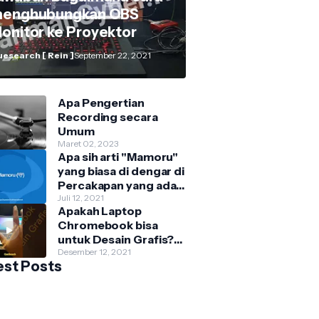
enghubungkan OBS
onitor ke Proyektor
esearch [ Rein ]
September 22, 2021
Apa Pengertian
Recording secara
Umum
Maret 02, 2023
Apa sih arti "Mamoru"
yang biasa di dengar di
Percakapan yang ada
di Film Anime?
Juli 12, 2021
Apakah Laptop
Chromebook bisa
untuk Desain Grafis?
QueSearch menjawab
Desember 12, 2021
est Posts