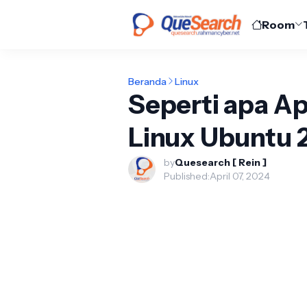
Room
Beranda
Linux
Seperti apa Apl
Linux Ubuntu 2
by
Quesearch [ Rein ]
Published:
April 07, 2024