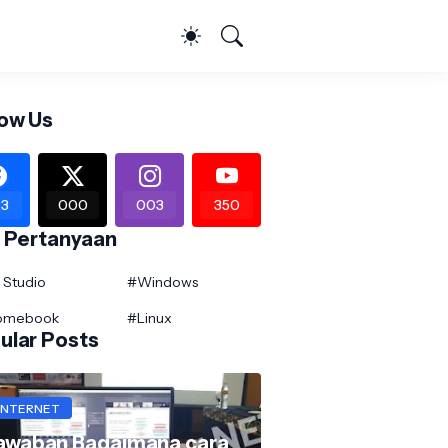
low Us
3
000
003
350
k Pertanyaan
Studio
#Windows
omebook
#Linux
ular Posts
INTERNET
awaban Bagaimana cara