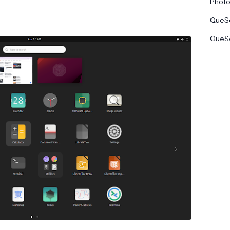
Phot
QueSe
QueSe