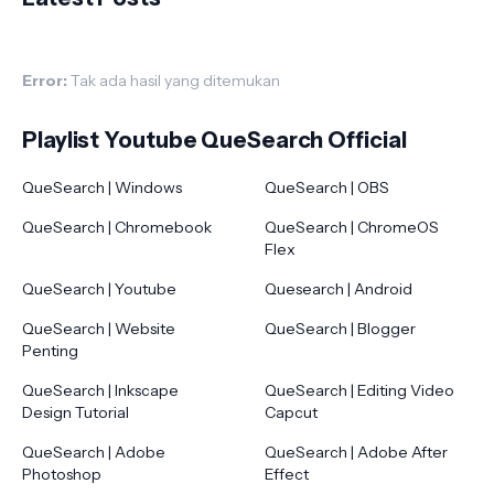
Error:
Tak ada hasil yang ditemukan
Playlist Youtube QueSearch Official
QueSearch | Windows
QueSearch | OBS
QueSearch | Chromebook
QueSearch | ChromeOS
Flex
QueSearch | Youtube
Quesearch | Android
QueSearch | Website
QueSearch | Blogger
Penting
QueSearch | Inkscape
QueSearch | Editing Video
Design Tutorial
Capcut
QueSearch | Adobe
QueSearch | Adobe After
Photoshop
Effect