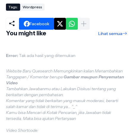
Tags:
Wordpress
Facebook
You might like
Lihat semua
Error:
Tak ada hasil yang ditemukan
Website Baru Quesearch Memungkinkan kalian Menambahkan
Tanggapan / Komentar berupa
Gambar maupun Penyematan
Video
Tambahkan Jawabanmu atau Lakukan Diskusi tentang yang
berkaitan dengan pembahasan.
Komentar yang tidak berkaitan yang masuk moderasi, berarti
salah kamar dan tidak di terima ya... ^_^
Kamu bisa Mencari di Kotak Pencarian, jika Jawaban tidak
tersedia, Maka bisa ajukan Pertanyaan
Video Shortcode: