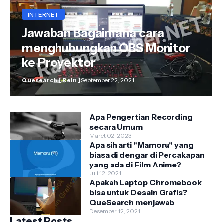
INTERNET
Jawaban Bagaimana cara
menghubungkan OBS Monitor
ke Proyektor
Quesearch [ Rein ]
September 22, 2021
Apa Pengertian Recording
secara Umum
Maret 02, 2023
Apa sih arti "Mamoru" yang
biasa di dengar di Percakapan
yang ada di Film Anime?
Juli 12, 2021
Apakah Laptop Chromebook
bisa untuk Desain Grafis?
QueSearch menjawab
Desember 12, 2021
Latest Posts