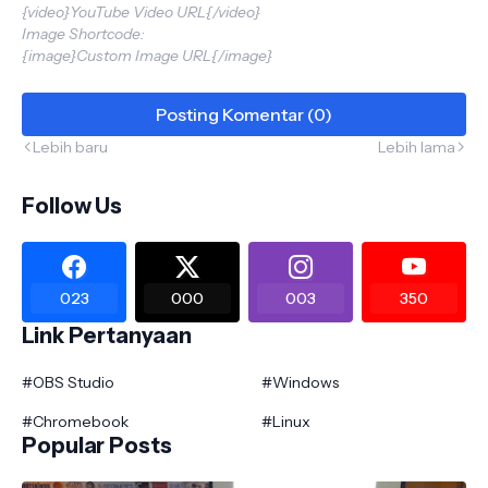
{video}YouTube Video URL{/video}
Image Shortcode:
{image}Custom Image URL{/image}
Posting Komentar (0)
Lebih baru
Lebih lama
Follow Us
023
000
003
350
Link Pertanyaan
#OBS Studio
#Windows
#Chromebook
#Linux
Popular Posts