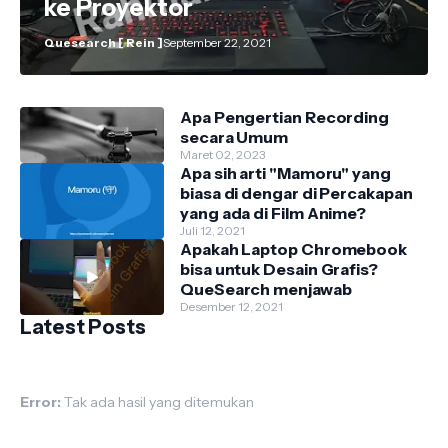
ke Proyektor
Quesearch [ Rein ]
September 22, 2021
Apa Pengertian Recording
secara Umum
Maret 02, 2023
Apa sih arti "Mamoru" yang
biasa di dengar di Percakapan
yang ada di Film Anime?
Juli 12, 2021
Apakah Laptop Chromebook
bisa untuk Desain Grafis?
QueSearch menjawab
Desember 12, 2021
Latest Posts
Error:
Tak ada hasil yang ditemukan