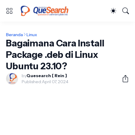
Beranda
Linux
Bagaimana Cara Install
Package .deb di Linux
Ubuntu 23.10?
by
Quesearch [ Rein ]
Published:
April 07, 2024