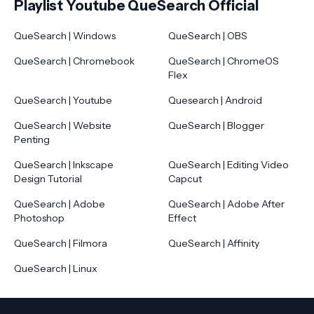
Playlist Youtube QueSearch Official
QueSearch | Windows
QueSearch | OBS
QueSearch | Chromebook
QueSearch | ChromeOS
Flex
QueSearch | Youtube
Quesearch | Android
QueSearch | Website
QueSearch | Blogger
Penting
QueSearch | Inkscape
QueSearch | Editing Video
Design Tutorial
Capcut
QueSearch | Adobe
QueSearch | Adobe After
Photoshop
Effect
QueSearch | Filmora
QueSearch | Affinity
QueSearch | Linux