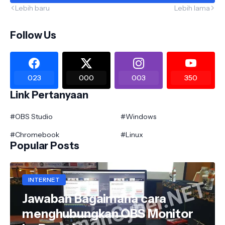
Lebih baru
Lebih lama
Follow Us
023
000
003
350
Link Pertanyaan
#OBS Studio
#Windows
#Chromebook
#Linux
Popular Posts
INTERNET
Jawaban Bagaimana cara
menghubungkan OBS Monitor